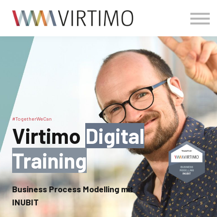
Sign in
Sign up
#TogetherWeCan
Virtimo
Digital
Training
Business Process Modelling mit
INUBIT